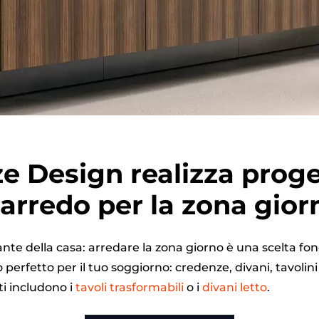
ze Design realizza proge
’arredo per la zona gior
sante della casa: arredare la zona giorno è una scelta f
perfetto per il tuo soggiorno: credenze, divani, tavolini
ti includono i
tavoli trasformabili
o i
divani letto
.