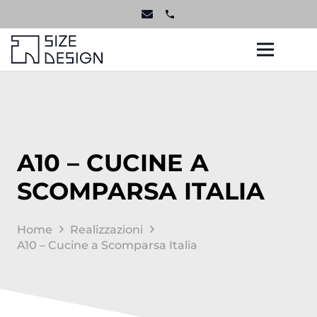
phone
A10 – CUCINE A
SCOMPARSA ITALIA
Home
Realizzazioni
A10 – Cucine a Scomparsa Italia