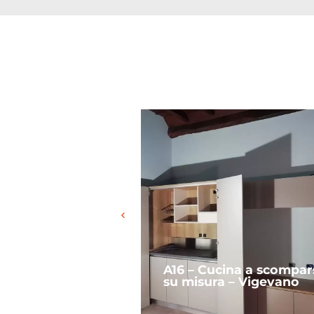
na a scomparsa
A16 – Cucina a scompars
su misura – Vigevano