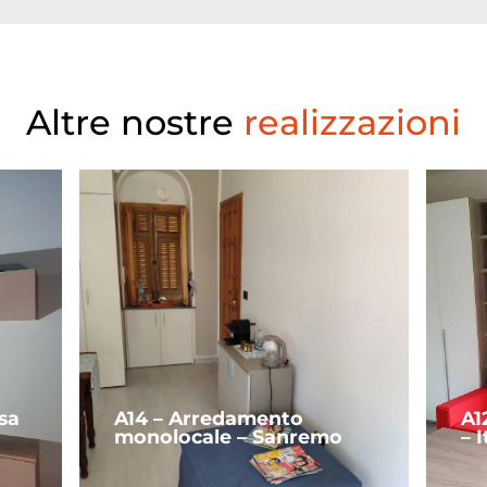
Altre nostre
realizzazioni
a
A14 – Arredamento
A12 
monolocale – Sanremo
– Ita