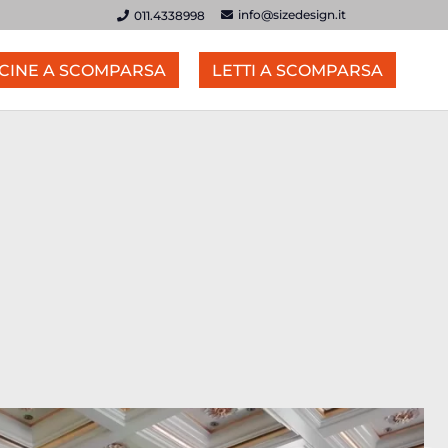
info@sizedesign.it
011.4338998
CINE A SCOMPARSA
LETTI A SCOMPARSA