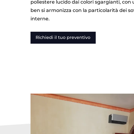
poliestere lucido dai colori sgargianti, con 
ben si armonizza con la particolarità dei soff
interne.
Richiedi il tuo preventivo