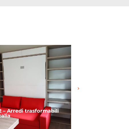
– Arredi trasformabili
A11 – Cucine Mode
lia
Italia